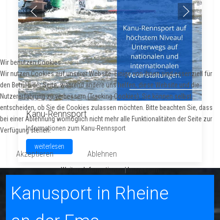
Wir benutzen Cookies
Wir nutzen Cookies auf unserer Website. Einige von ihnen sind essenziell für
den Betrieb der Seite, während andere uns helfen, diese Website und die
Nutzererfahrung zu verbessern (Tracking Cookies). Sie können selbst
entscheiden, ob Sie die Cookies zulassen möchten. Bitte beachten Sie, dass
Kanu-Rennsport
bei einer Ablehnung womöglich nicht mehr alle Funktionalitäten der Seite zur
Informationen zum Kanu-Rennsport
Verfügung stehen.
weiterlesen
Akzeptieren
Ablehnen
Weitere Informationen
|
Impressum
Kanusport in Rheine