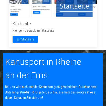
Kanu-Rennsport
Informationen zum Kanu-Rennsport
weiterlesen
Kanusport in Rheine
an der Ems
Bei uns wird nicht nur der Kanusport groß geschrieben. Durch unsere
Abteilungsstruktur ist für jeden, auch ausserhalb des Bootes etwas
dabei. Schauen Sie sich um!