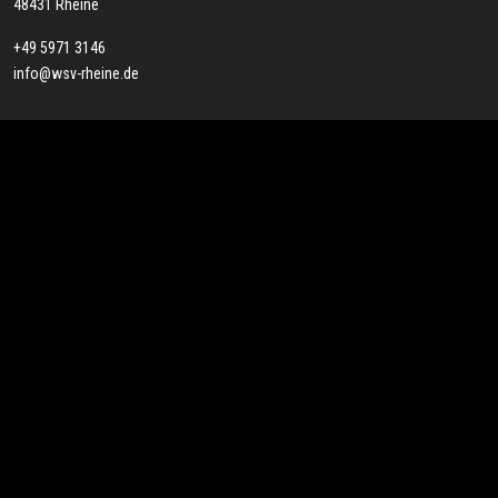
48431 Rheine
+49 5971 3146
info@wsv-rheine.de